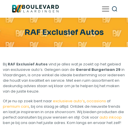
RAF Exclusief Autos
Bij
RAF Exclusief Autos
vind je alles wat je zoekt op het gebied
van exclusieve auto’s. Gelegen aan de
Gerard Burgerlaan 29
in
Vlaardingen, is onze winkel de ideale bestemming voor iedereen
die houdt van kwaliteit en service. Met een ruim assortiment en
deskundig advies staan wij klaar om je te helpen bij het maken
van de juiste keuze.
Of je nu op zoek bent naar
exclusieve auto’s
,
occasions
of
premium cars
, bij ons slaag je altijd. Ontdek de nieuwste trends
en laat je inspireren in onze showroom. Wij bieden producten die
perfect aansluiten bij jouw wensen en stijl. Ook voor
auto inkoop
ben je bij ons aan het juiste adres. Kom langs en ervaar het zelf!