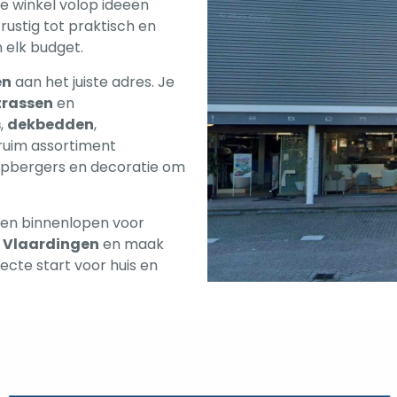
 de winkel volop ideeën
rustig tot praktisch en
 elk budget.
en
aan het juiste adres. Je
rassen
en
s
,
dekbedden
,
 ruim assortiment
opbergers en decoratie om
even binnenlopen voor
 Vlaardingen
en maak
fecte start voor huis en