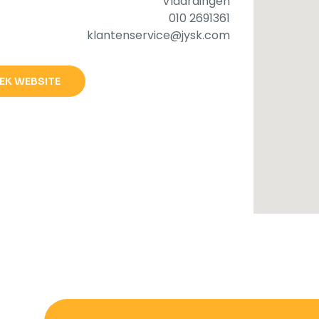
Vlaardingen
010 2691361
klantenservice@jysk.com
EK WEBSITE