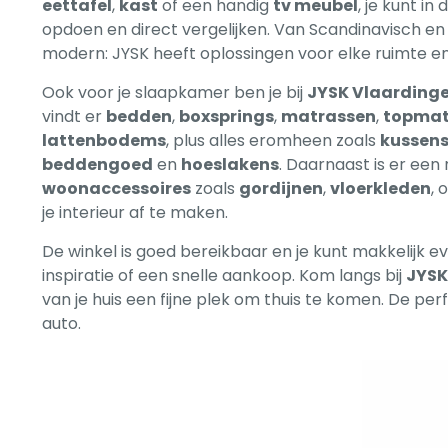
eettafel
,
kast
of een handig
tv meubel
, je kunt in
opdoen en direct vergelijken. Van Scandinavisch en 
modern: JYSK heeft oplossingen voor elke ruimte en
Ook voor je slaapkamer ben je bij
JYSK Vlaarding
vindt er
bedden
,
boxsprings
,
matrassen
,
topmat
lattenbodems
, plus alles eromheen zoals
kussen
beddengoed
en
hoeslakens
. Daarnaast is er een
woonaccessoires
zoals
gordijnen
,
vloerkleden
, 
je interieur af te maken.
De winkel is goed bereikbaar en je kunt makkelijk 
inspiratie of een snelle aankoop. Kom langs bij
JYSK
van je huis een fijne plek om thuis te komen. De per
auto.